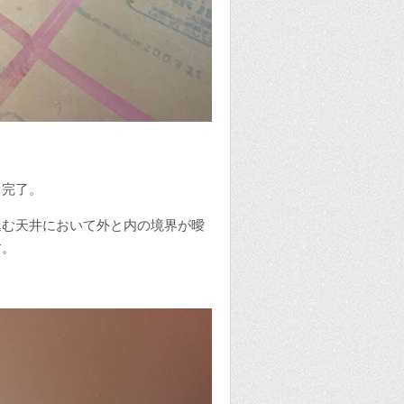
も完了。
込む天井において外と内の境界が曖
す。