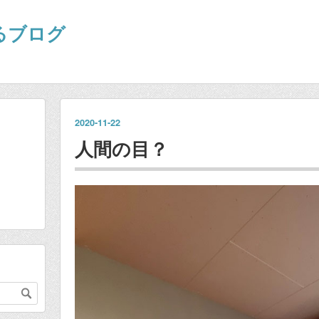
るブログ
2020
-
11
-
22
人間の目？