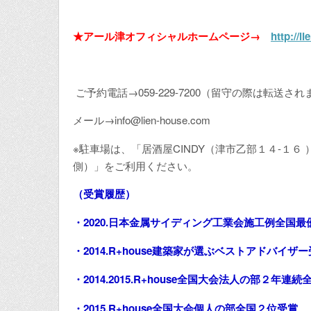
★アール津オフィシャルホームページ→
http://l
ご予約電話→059-229-7200（留守の際は転送され
メール→info@lien-house.com
※駐車場は、「居酒屋CINDY（津市乙部１４-１６
側）」をご利用ください。
（受賞履歴）
・2020.日本金属サイディング工業会施工例全国最
・2014.R+house建築家が選ぶベストアドバイザ
・2014.2015.R+house全国大会法人の部２年連
・2015.R+house全国大会個人の部全国２位受賞