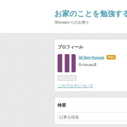
お家のことを勉強す
Qhouseからのお便り
プロフィール
id:lien-house
はて
なブ
R+house津
ログ
Pro
このブログについて
検索