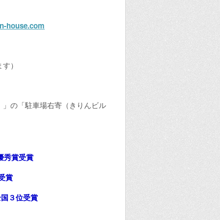
ien-house.com
ます）
 ）」の「駐車場右寄（きりんビル
優秀賞受賞
ー受賞
続全国３位受賞